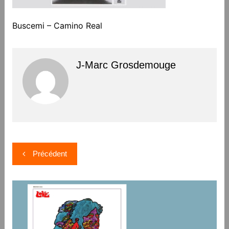
Buscemi – Camino Real
J-Marc Grosdemouge
Navigation
Précédent
de
l’article