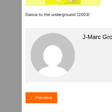
Dance to the underground (2003)
J-Marc Gr
Navigation
Précédent
de