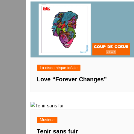
l’article
La discothèque idéale
Love “Forever Changes”
Musique
Tenir sans fuir