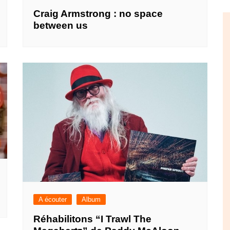
Craig Armstrong : no space
between us
A écouter
Album
Réhabilitons “I Trawl The