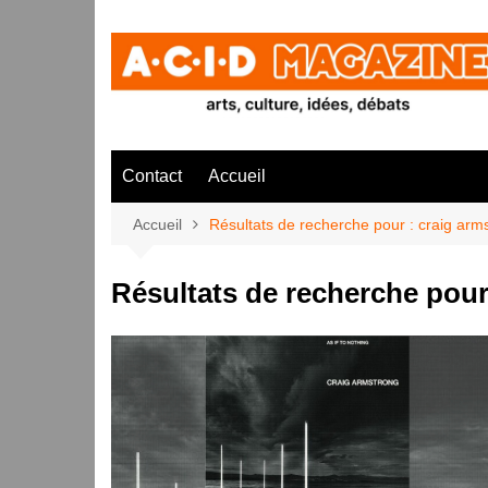
Aller
au
contenu
Contact
Accueil
Accueil
Résultats de recherche pour : craig arm
Résultats de recherche pour