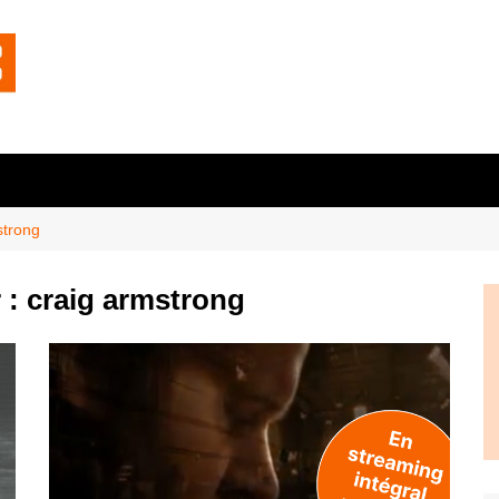
strong
 :
craig armstrong