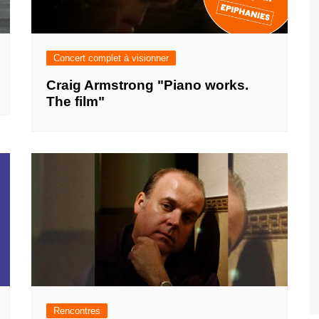
Concert complet à visionner
Craig Armstrong "Piano works.
The film"
Rencontres