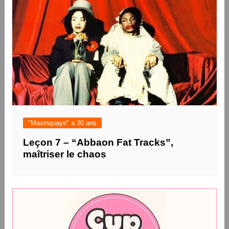
"Maxinquaye" a 30 ans
Leçon 7 – “Abbaon Fat Tracks”,
maîtriser le chaos