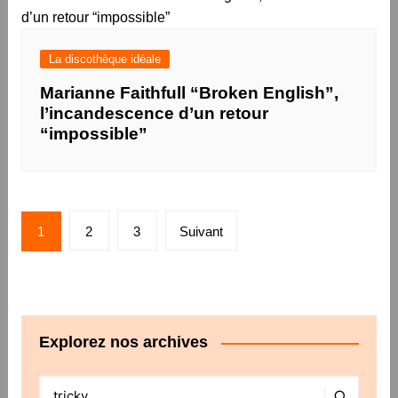
La discothèque idéale
Marianne Faithfull “Broken English”,
l’incandescence d’un retour
“impossible”
Pagination
1
2
3
Suivant
des
publications
Explorez nos archives