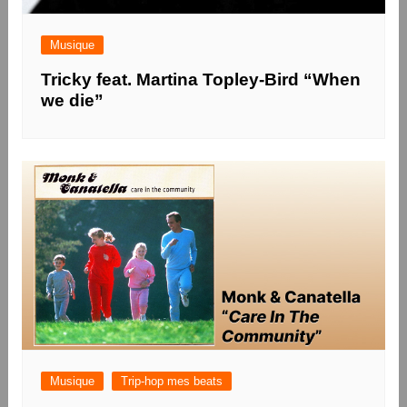
Musique
Tricky feat. Martina Topley-Bird “When
we die”
Musique
Trip-hop mes beats