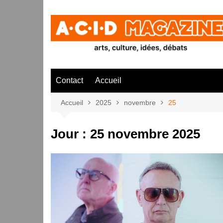
Aller
au
contenu
Contact
Accueil
Accueil
2025
novembre
25
Jour :
25 novembre 2025