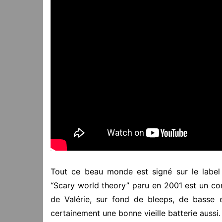
Tout ce beau monde est signé sur le label
“Scary world theory” paru en 2001 est un co
de Valérie, sur fond de bleeps, de basse 
certainement une bonne vieille batterie aussi