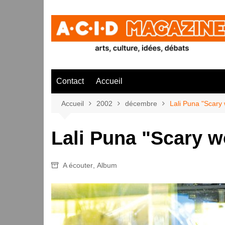
Aller
au
contenu
Contact
Accueil
Accueil
2002
décembre
Lali Puna "Scary 
Lali Puna "Scary w
A écouter
,
Album