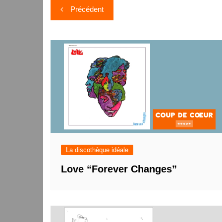
Navigation
Précédent
de
l’article
La discothèque idéale
Love “Forever Changes”