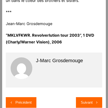
un dans le coeur des brothers et sisters.
***
Jean-Marc Grosdemouge
“MKLVFKWR. Revolverlution tour 2003”, 1 DVD
(Charly/Warner Vision), 2006
J-Marc Grosdemouge
Navigation
Précédent
Suivant