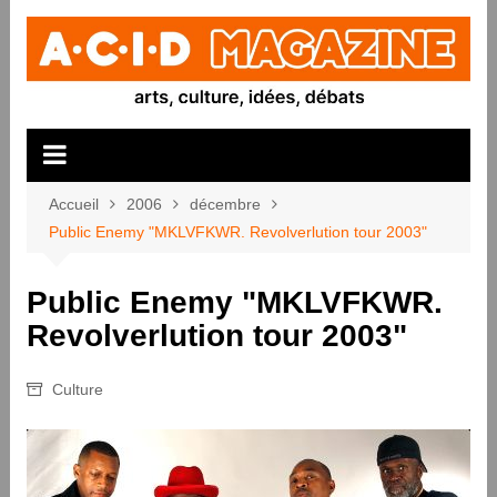
Aller
au
contenu
Accueil
2006
décembre
Public Enemy "MKLVFKWR. Revolverlution tour 2003"
Public Enemy "MKLVFKWR.
Revolverlution tour 2003"
Culture