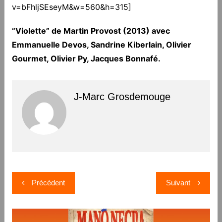
v=bFhljSEseyM&w=560&h=315]
“Violette” de Martin Provost (2013) avec
Emmanuelle Devos, Sandrine Kiberlain, Olivier
Gourmet, Olivier Py, Jacques Bonnafé.
J-Marc Grosdemouge
Navigation
Précédent
Suivant
de
l’article