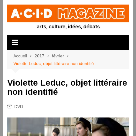
Aller
au
contenu
Accueil
2017
février
Violette Leduc, objet littéraire non identifié
Violette Leduc, objet littéraire
non identifié
DVD