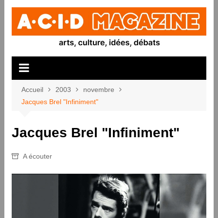
Aller
au
contenu
Accueil
2003
novembre
Jacques Brel "Infiniment"
Jacques Brel "Infiniment"
A écouter