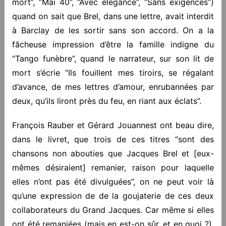
mort”, “Mai 40”, “Avec élégance”, “Sans exigences”)
quand on sait que Brel, dans une lettre, avait interdit
à Barclay de les sortir sans son accord. On a la
fâcheuse impression d’être la famille indigne du
“Tango funèbre”, quand le narrateur, sur son lit de
mort s’écrie “Ils fouillent mes tiroirs, se régalant
d’avance, de mes lettres d’amour, enrubannées par
deux, qu’ils liront près du feu, en riant aux éclats”.
François Rauber et Gérard Jouannest ont beau dire,
dans le livret, que trois de ces titres “sont des
chansons non abouties que Jacques Brel et [eux-
mêmes désiraient] remanier, raison pour laquelle
elles n’ont pas été divulguées”, on ne peut voir là
qu’une expression de de la goujaterie de ces deux
collaborateurs du Grand Jacques. Car même si elles
ont été remaniées (mais en est-on sûr, et en quoi ?),