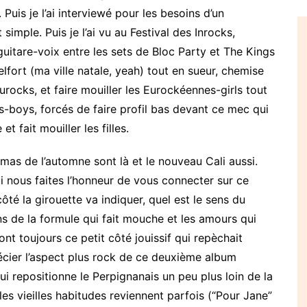
é. Puis je l’ai interviewé pour les besoins d’un
imple. Puis je l’ai vu au Festival des Inrocks,
guitare-voix entre les sets de Bloc Party et The Kings
 Belfort (ma ville natale, yeah) tout en sueur, chemise
rocks, et faire mouiller les Eurockéennes-girls tout
-boys, forcés de faire profil bas devant ce mec qui
 fait mouiller les filles.
rimas de l’automne sont là et le nouveau Cali aussi.
ui nous faites l’honneur de vous connecter sur ce
té la girouette va indiquer, quel est le sens du
ns de la formule qui fait mouche et les amours qui
nt toujours ce petit côté jouissif qui repèchait
récier l’aspect plus rock de ce deuxième album
i repositionne le Perpignanais un peu plus loin de la
 les vieilles habitudes reviennent parfois (“Pour Jane”