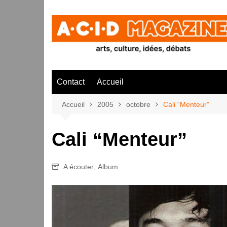
Aller
au
contenu
Contact
Accueil
Accueil
2005
octobre
Cali “Menteur”
Cali “Menteur”
A écouter
,
Album