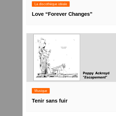
La discothèque idéale
Love “Forever Changes”
Musique
Tenir sans fuir