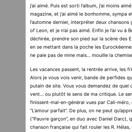
j’ai aimé. Puis est sorti l’album, j’ai moins aim
magazine, et j’ai aimé le bonhomme, sympa et s
l’automne dernier, interpréter deux chansons 
of Leon, et je n’ai pas aimé. Enfin je l’ai vu à
déchirée, prendre son pied sur la scène des Eu
en se mettant dans la poche les Eurockéennes
ne paie pas de mine mais… mouille la chemise et
Les vacances passent, la rentrée arrive, les f
Alors je vous vois venir, bande de perfides q
putain de site. Vous vous demandez de quel cô
vent… ou plutôt le sens de ma critique. Le se
finissent-mal-en-général vues par Cali-méro, o
“L’amour parfait”. De plus, on ne peut qu’app
(“Pauvre garçon”, en duo avec Daniel Darc), qu
chanson française qui fait rouler les R. Hélas,