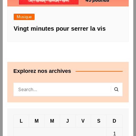
Musique
Vingt minutes pour serrer la vis
Explorez nos archives
L
M
M
J
V
S
D
1