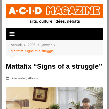
Aller
au
contenu
Accueil
2006
janvier
Mattafix “Signs of a struggle”
Mattafix “Signs of a struggle”
A écouter
,
Album