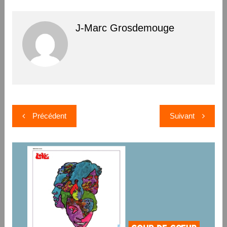
J-Marc Grosdemouge
Navigation
Précédent
Suivant
de
l’article