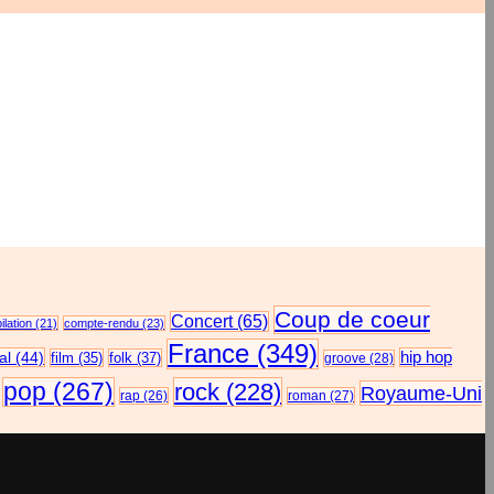
Coup de coeur
Concert
(65)
lation
(21)
compte-rendu
(23)
France
(349)
al
(44)
hip hop
film
(35)
folk
(37)
groove
(28)
pop
(267)
rock
(228)
Royaume-Uni
rap
(26)
roman
(27)