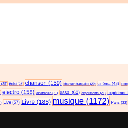
chanson
(159)
cinéma
(43)
e
(25)
Brésil
(23)
chanson française
(20)
compi
electro
(158)
essai
(60)
expériment
)
electronica
(21)
experimental
(21)
musique
(1172)
Livre
(188)
Live
(57)
)
Paris
(33)