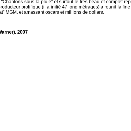
“Chantons sous la pluie” et surtout le très beau et complet re
producteur prolifique (il a initié 47 long métrages) a réunit la f
état” MGM, et amassant oscars et millions de dollars.
Warner), 2007