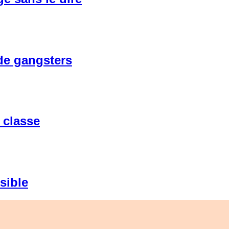
 de gangsters
 classe
sible