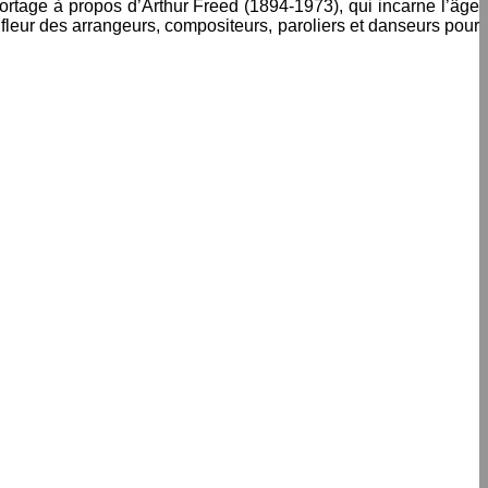
portage à propos d’Arthur Freed (1894-1973), qui incarne l’âge
ine fleur des arrangeurs, compositeurs, paroliers et danseurs pour