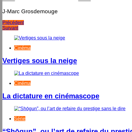
J-Marc Grosdemouge
Navigation
Précédent
Suivant
de
l’article
Cinéma
Vertiges sous la neige
Cinéma
La dictature en cinémascope
Série
“Shōgun”, ou l’art de refaire du presti