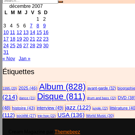
décembre 2007
L
M
M
J
V
S
D
1
2
3
4
5
6
7
8
9
10
11
12
13
14
15
16
17
18
19
20
21
22
23
24
25
26
27
28
29
30
31
« Nov
Jan »
Étiquettes
Album
(828)
2025
(46)
avant-garde
(32)
biographi
1995
(20)
Disque
(811)
(214)
DVD
(38
dance
(21)
drum and bass
(22)
jazz
(122)
(48)
histoire
(43)
interview
(49)
littérature
(40
jungle
(22)
USA
(136)
(112)
société
(27)
World Music
(30)
trip-hop
(22)
Cream Magazine par
Themebeez