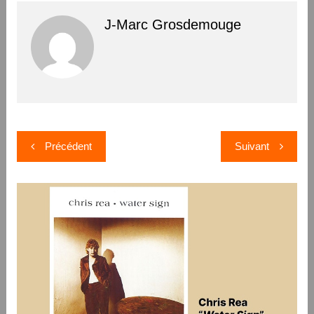
J-Marc Grosdemouge
Navigation
Précédent
Suivant
de
l’article