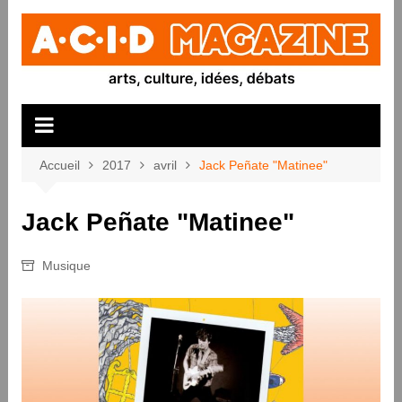
Aller
au
contenu
Accueil
2017
avril
Jack Peñate "Matinee"
Jack Peñate "Matinee"
Musique