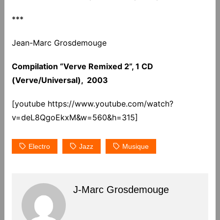
***
Jean-Marc Grosdemouge
Compilation “Verve Remixed 2”, 1 CD
(Verve/Universal), 2003
[youtube https://www.youtube.com/watch?
v=deL8QgoEkxM&w=560&h=315]
Electro
Jazz
Musique
J-Marc Grosdemouge