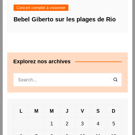
Concert complet à visionner
Bebel Giberto sur les plages de Rio
Explorez nos archives
L
M
M
J
V
S
D
1
2
3
4
5