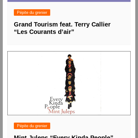
Pépite du grenier
Grand Tourism feat. Terry Callier
“Les Courants d’air”
Pépite du grenier
Mint Juleps “Every Kinda People”