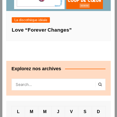
La discothèque idéale
Love “Forever Changes”
Explorez nos archives
L
M
M
J
V
S
D