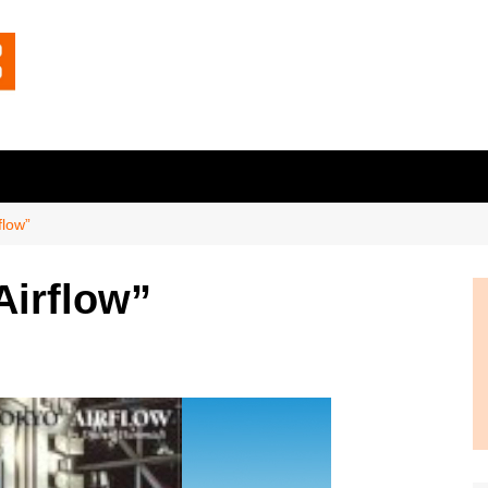
flow”
Airflow”