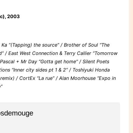
ic), 2003
a “(Tapping) the source” / Brother of Soul “The
d” / East West Connection & Terry Callier “Tomorrow
 / Pascal + Mr Day “Gotta get home” / Silent Poets
ions “Inner city sides pt 1 & 2” / Toshiyuki Honda
 remix) / CortEx “La rue” / Alan Moorhouse “Expo in
e”
osdemouge