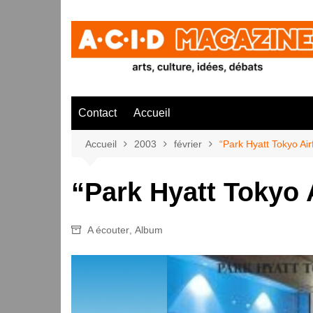
Aller
au
contenu
Contact
Accueil
Accueil
2003
février
“Park Hyatt Tokyo Air
“Park Hyatt Tokyo 
A écouter
,
Album