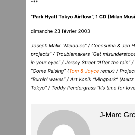
***
“Park Hyatt Tokyo Airflow”, 1 CD (Milan Mus
dimanche 23 février 2003
Joseph Malik “Melodies” / Cocosuma & Jen H K
projects” / Troublemakers “Get misunderstoo
in your eyes” / Jersey Street “After the rain”
“Come Raising” (
Tom & Joyce
remix) / Project
“Burnin’ waves” / Art Konik “Mingpark” (Meitz
Tokyo” / Teddy Pendergrass “It’s time for lov
J-Marc Gr