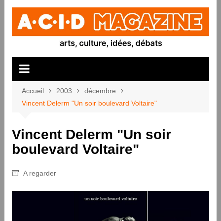
Aller
au
contenu
Accueil
2003
décembre
Vincent Delerm "Un soir boulevard Voltaire"
Vincent Delerm "Un soir
boulevard Voltaire"
A regarder