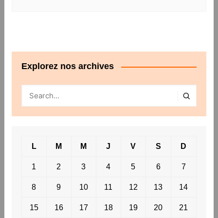
Explorez nos archives
L
M
M
J
V
S
D
1
2
3
4
5
6
7
8
9
10
11
12
13
14
15
16
17
18
19
20
21