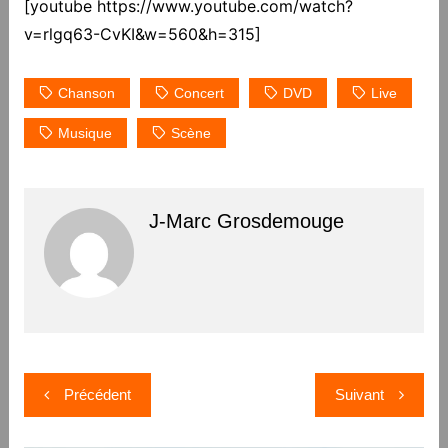
[youtube https://www.youtube.com/watch?
v=rlgq63-CvKI&w=560&h=315]
Chanson
Concert
DVD
Live
Musique
Scène
J-Marc Grosdemouge
Navigation
Précédent
Suivant
de