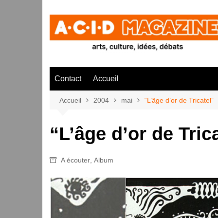
Aller
au
contenu
Contact
Accueil
Accueil
2004
mai
“L’âge d’or de Tricatel”
“L’âge d’or de Tric
A écouter
,
Album