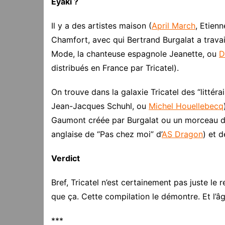
Eyaki ?
Il y a des artistes maison (
April March
, Etien
Chamfort, avec qui Bertrand Burgalat a travai
Mode, la chanteuse espagnole Jeanette, ou
D
distribués en France par Tricatel).
On trouve dans la galaxie Tricatel des “litté
Jean-Jacques Schuhl, ou
Michel Houellebecq
Gaumont créée par Burgalat ou un morceau 
anglaise de “Pas chez moi” d’
AS Dragon
) et d
Verdict
Bref, Tricatel n’est certainement pas juste le
que ça. Cette compilation le démontre. Et l’âge 
***