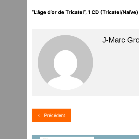
“L’âge d’or de Tricatel”, 1 CD (Tricatel/Naïve
J-Marc Gr
Navigation
Précédent
de
l’article