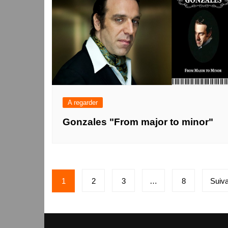
A regarder
Gonzales "From major to minor"
Pagination
1
2
3
…
8
Suiva
des
publications