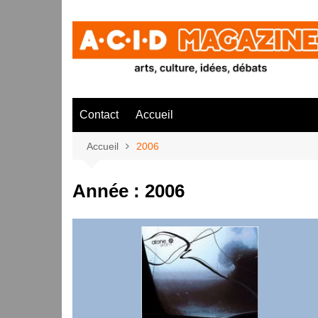
Aller
au
contenu
Contact
Accueil
Accueil
2006
Année :
2006