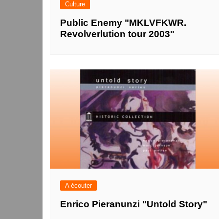
Culture
Public Enemy "MKLVFKWR.
Revolverlution tour 2003"
A écouter
Enrico Pieranunzi "Untold Story"