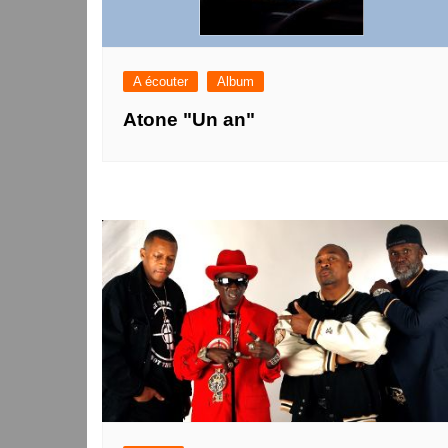
A écouter
Album
Atone "Un an"