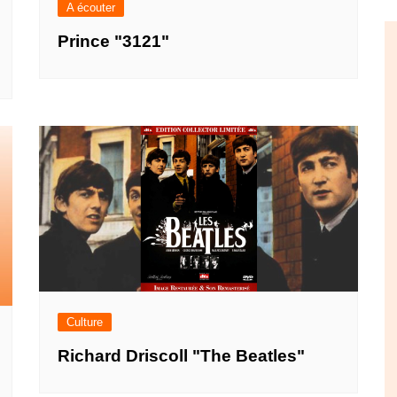
A écouter
Prince "3121"
Culture
Richard Driscoll "The Beatles"