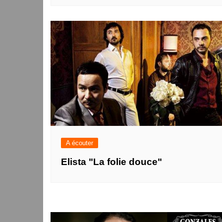
A écouter
Elista "La folie douce"