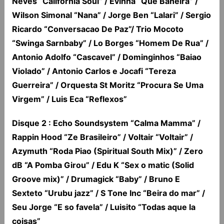
Neves “California Soul” / Evinha “Que Baneira” /
Wilson Simonal “Nana” / Jorge Ben “Lalari” / Sergio
Ricardo “Conversacao De Paz”/ Trio Mocoto
“Swinga Sarnbaby” / Lo Borges “Homem De Rua” /
Antonio Adolfo “Cascavel” / Dominginhos “Baiao
Violado” / Antonio Carlos e Jocafi “Tereza
Guerreira” / Orquesta St Moritz “Procura Se Uma
Virgem” / Luis Eca “Reflexos”
Disque 2 : Echo Soundsystem “Calma Mamma” /
Rappin Hood “Ze Brasileiro” / Voltair “Voltair” /
Azymuth “Roda Piao (Spiritual South Mix)” / Zero
dB “A Pomba Girou” / Edu K “Sex o matic (Solid
Groove mix)” / Drumagick “Baby” / Bruno E
Sexteto “Urubu jazz” / S Tone Inc “Beira do mar” /
Seu Jorge “E so favela” / Luisito “Todas aque la
coisas”