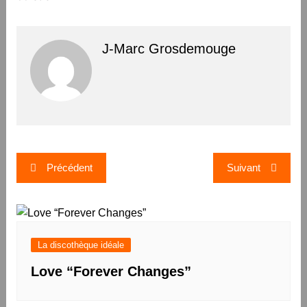
J-Marc Grosdemouge
Navigation
Précédent
Suivant
de
l’article
La discothèque idéale
Love “Forever Changes”