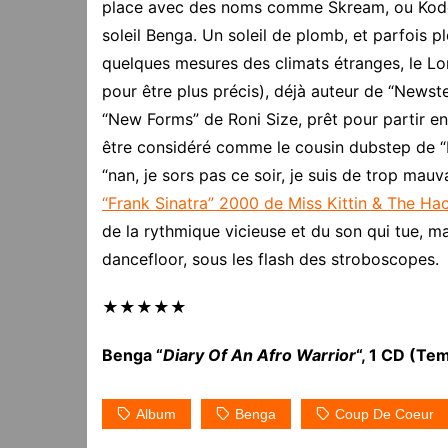
place avec des noms comme Skream, ou Kode9. S
soleil Benga. Un soleil de plomb, et parfois p
quelques mesures des climats étranges, le Lo
pour être plus précis), déjà auteur de “Newste
“New Forms” de Roni Size, prêt pour partir en
être considéré comme le cousin dubstep de 
“nan, je sors pas ce soir, je suis de trop m
“Frank Sinatra” 2000 de Miss Kittin & The Ha
de la rythmique vicieuse et du son qui tue, ma
dancefloor, sous les flash des stroboscopes.
★★★★★
Benga “
Diary Of An Afro Warrior
“, 1 CD (Te
Album
Benga
Coup De Coeur