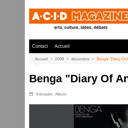
Aller
au
contenu
Contact
Accueil
Accueil
2008
décembre
Benga "Diary Of A
Benga "Diary Of An
A écouter
,
Album