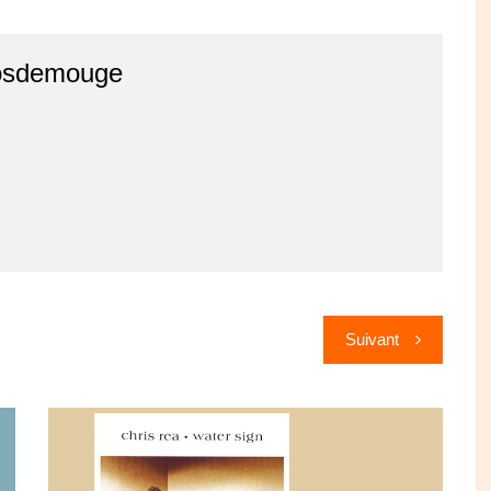
osdemouge
Suivant