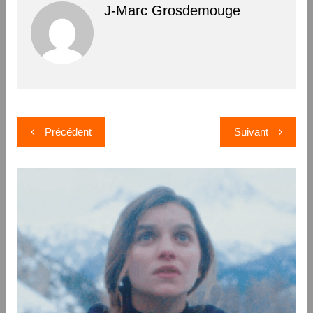
J-Marc Grosdemouge
Navigation
Précédent
Suivant
de
l’article