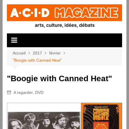
Aller
au
contenu
Accueil
2017
février
"Boogie with Canned Heat"
"Boogie with Canned Heat"
A regarder
,
DVD