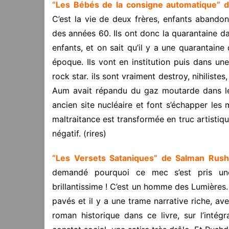
“Les Bébés de la consigne automatique” 
C’est la vie de deux frères, enfants aband
des années 60. Ils ont donc la quarantaine d
enfants, et on sait qu’il y a une quarantai
époque. Ils vont en institution puis dans une
rock star. ils sont vraiment destroy, nihiliste
Aum avait répandu du gaz moutarde dans le 
ancien site nucléaire et font s’échapper les
maltraitance est transformée en truc artistiq
négatif. (rires)
“Les Versets Sataniques” de Salman Rush
demandé pourquoi ce mec s’est pris une
brillantissime ! C’est un homme des Lumières
pavés et il y a une trame narrative riche, avec
roman historique dans ce livre, sur l’intég