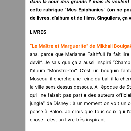
dans la cour des grands ? mais ils veulen
cette rubrique “Mes Epiphanies” (on ne pouv
de livres, d’album et de films. Singuliers, ça 
LIVRES
“Le Maître et Marguerite” de Mikhail Boulga
ans, parce que Marianne Faithfull l’a fait li
devil”. Je sais que ça a aussi inspiré “Champag
l’album “Monstre-toi”. C’est un bouquin fant
Moscou, il cherche une reine du bal. il la cher
la ville sens dessus dessous. A l’époque de 
qu’il ne faisait pas partie des auteurs offici
jungle” de Disney : à un moment on voit un ou
pense à Baloo. Je crois que tous ceux qui l
chose : c’est un livre très inspirant.