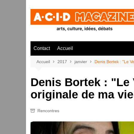
Aller
au
contenu
Contact
Accueil
Accueil
2017
janvier
Denis Bortek : "Le Ve
Denis Bortek : "Le 
originale de ma vie
Rencontres