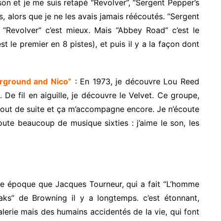
son et je me suis retapé “Revolver”, “Sergent Pepper’s
 alors que je ne les avais jamais réécoutés. “Sergent
nt. “Revolver” c’est mieux. Mais “Abbey Road” c’est le
est le premier en 8 pistes), et puis il y a la façon dont
rground and Nico”
: En 1973, je découvre Lou Reed
 De fil en aiguille, je découvre le Velvet. Ce groupe,
é tout de suite et ça m’accompagne encore. Je n’écoute
ute beaucoup de musique sixties : j’aime le son, les
e époque que Jacques Tourneur, qui a fait “L’homme
eaks” de Browning il y a longtemps. c’est étonnant,
alerie mais des humains accidentés de la vie, qui font