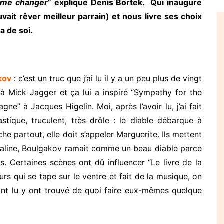
t me changer
” explique Denis Bortek. Qui inaugure
ait rêver meilleur parrain) et nous livre ses choix
va de soi.
kov
: c’est un truc que j’ai lu il y a un peu plus de vingt
re à Mick Jagger et ça lui a inspiré “Sympathy for the
ne” à Jacques Higelin. Moi, après l’avoir lu, j’ai fait
astique, truculent, très drôle : le diable débarque à
che partout, elle doit s’appeler Marguerite. Ils mettent
Staline, Boulgakov ramait comme un beau diable parce
els. Certaines scènes ont dû influencer “Le livre de la
rs qui se tape sur le ventre et fait de la musique, on
’ont lu y ont trouvé de quoi faire eux-mêmes quelque