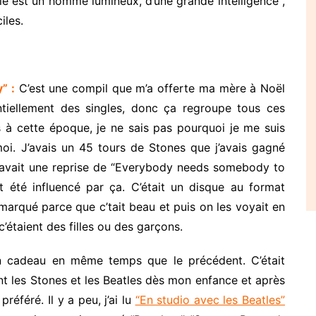
die est un homme lumineux, d’une grande intelligence ,
iles.
” :
C’est une compil que m’a offerte ma mère à Noël
ntiellement des singles, donc ça regroupe tous ces
is à cette époque, je ne sais pas pourquoi je me suis
i. J’avais un 45 tours de Stones que j’avais gagné
 y avait une reprise de “Everybody needs somebody to
t été influencé par ça. C’était un disque au format
marqué parce que c’tait beau et puis on les voyait en
c’étaient des filles ou des garçons.
en cadeau en même temps que le précédent. C’était
nt les Stones et les Beatles dès mon enfance et après
référé. Il y a peu, j’ai lu
“En studio avec les Beatles”