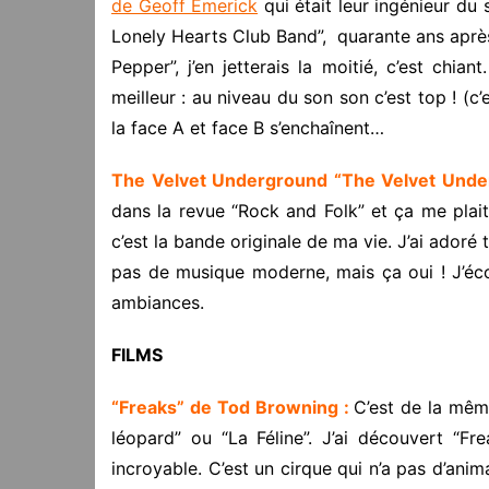
de Geoff Emerick
qui était leur ingénieur du 
Lonely Hearts Club Band”, quarante ans après,
Pepper”, j’en jetterais la moitié, c’est chia
meilleur : au niveau du son son c’est top ! (c’
la face A et face B s’enchaînent…
The Velvet Underground “The Velvet Unde
dans la revue “Rock and Folk” et ça me plait.
c’est la bande originale de ma vie. J’ai ador
pas de musique moderne, mais ça oui ! J’éco
ambiances.
FILMS
“Freaks” de Tod Browning :
C’est de la mêm
léopard” ou “La Féline”. J’ai découvert “Fr
incroyable. C’est un cirque qui n’a pas d’anim