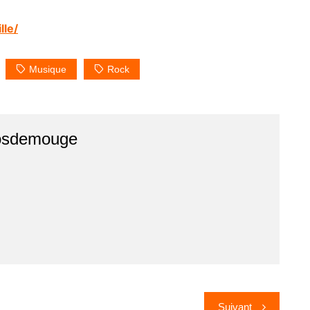
lle/
Musique
Rock
osdemouge
Suivant