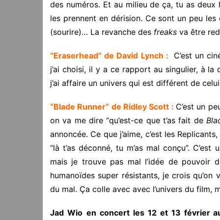
des numéros. Et au milieu de ça, tu as deu
les prennent en dérision. Ce sont un peu les
(sourire)… La revanche des
freaks
va être red
“Eraserhead” de David Lynch :
C’est un ciné
j’ai choisi, il y a ce rapport au singulier, à l
j’ai affaire un univers qui est différent de c
“Blade Runner” de Ridley Scott :
C’est un peu
on va me dire “qu’est-ce que t’as fait de
Bla
annoncée. Ce que j’aime, c’est les Replicants,
“là t’as déconné, tu m’as mal conçu”. C’est
mais je trouve pas mal l’idée de pouvoir 
humanoïdes super résistants, je crois qu’on va
du mal. Ça colle avec avec l’univers du film, m
Jad Wio
en concert les 12 et 13 février 