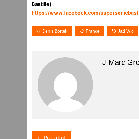
Bastille)
https://www.facebook.com/supersonicbasti
Denis Bortek
France
Jad Wio
J-Marc Gr
Navigation
Précédent