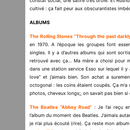
constat social, une satire très drôle. Et Rush
cultivé : ça fait peur aux obscurantistes imbéc
ALBUMS
The Rolling Stones “Through the past darkly
en 1970. A l’époque les groupes font esse
singles. Il y a d’autres albums qui sont sort
retrouvé avec ça… Ma mère a choisi pour mo
dans une station service Esso sur lequel il
love” et j’aimais bien. Son achat a suremen
octogonal : les coins étaient coupés. Ça m’a 
photos, cheveux longs;, on savait pas bien si 
The Beatles “Abbey Road”
: Je l’ai reçu 
l’album du moment des Beatles. J’aimais auta
je n’ai plus écouté (rire). Ça reste mon album p