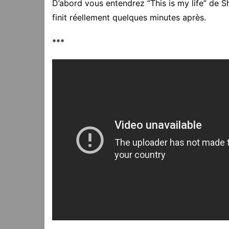
D’abord vous entendrez “This is my life” de Sh
finit réellement quelques minutes après.
***