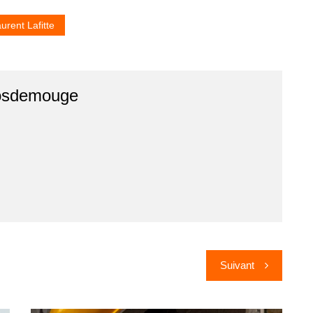
urent Lafitte
osdemouge
Suivant