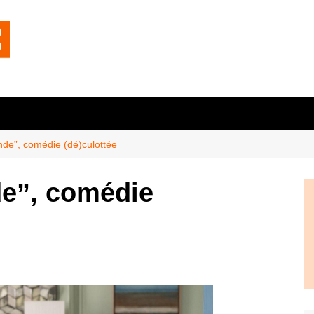
nde”, comédie (dé)culottée
de”, comédie