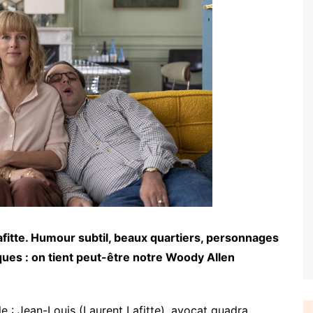
afitte. Humour subtil, beaux quartiers, personnages
ues : on tient peut-être notre Woody Allen
le : Jean-Louis (Laurent Lafitte), avocat quadra,