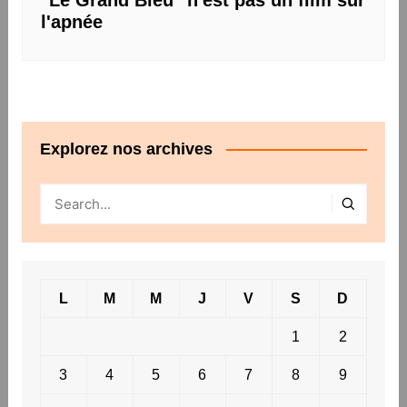
l'apnée
Explorez nos archives
L
M
M
J
V
S
D
1
2
3
4
5
6
7
8
9