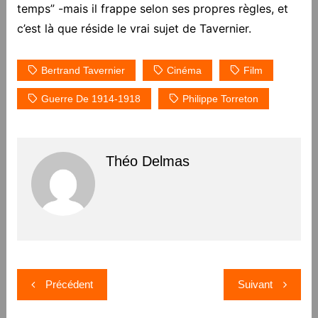
temps” -mais il frappe selon ses propres règles, et
c’est là que réside le vrai sujet de Tavernier.
Bertrand Tavernier
Cinéma
Film
Guerre De 1914-1918
Philippe Torreton
Théo Delmas
Navigation
Précédent
Suivant
de