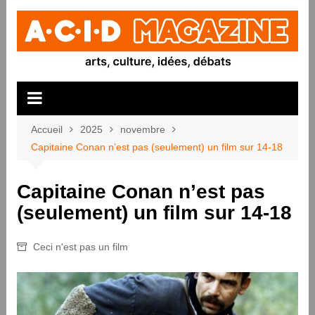
Aller
au
contenu
Accueil
2025
novembre
Capitaine Conan n’est pas (seulement) un film sur 14-18
Capitaine Conan n’est pas
(seulement) un film sur 14-18
Ceci n'est pas un film