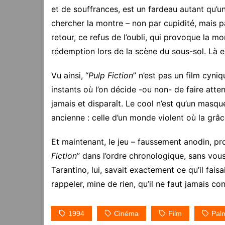
et de souffrances, est un fardeau autant qu’un
chercher la montre – non par cupidité, mais pa
retour, ce refus de l’oubli, qui provoque la 
rédemption lors de la scène du sous-sol. Là e
Vu ainsi, “
Pulp Fiction
” n’est pas un film cyniq
instants où l’on décide -ou non- de faire attent
jamais et disparaît. Le cool n’est qu’un masqu
ancienne : celle d’un monde violent où la grâc
Et maintenant, le jeu – faussement anodin, pr
Fiction
” dans l’ordre chronologique, sans vous
Tarantino, lui, savait exactement ce qu’il fais
rappeler, mine de rien, qu’il ne faut jamais co
1994
Cinéma
Film
Pal