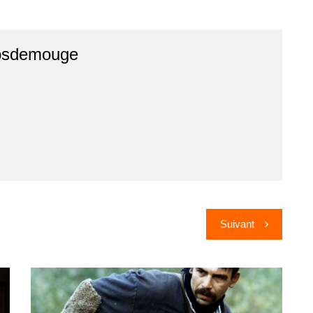
osdemouge
Suivant