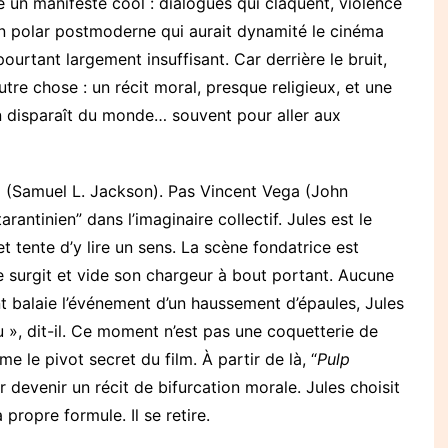
un manifeste cool : dialogues qui claquent, violence
n polar postmoderne qui aurait dynamité le cinéma
ourtant largement insuffisant. Car derrière le bruit,
tre chose : un récit moral, presque religieux, et une
n disparaît du monde… souvent pour aller aux
d (Samuel L. Jackson). Pas Vincent Vega (John
rantinien” dans l’imaginaire collectif. Jules est le
t tente d’y lire un sens. La scène fondatrice est
e surgit et vide son chargeur à bout portant. Aucune
nt balaie l’événement d’un haussement d’épaules, Jules
u », dit-il. Ce moment n’est pas une coquetterie de
e le pivot secret du film. À partir de là, “
Pulp
r devenir un récit de bifurcation morale. Jules choisit
 propre formule. Il se retire.