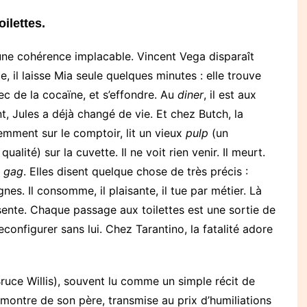
ilettes.
’une cohérence implacable. Vincent Vega disparaît
 il laisse Mia seule quelques minutes : elle trouve
c de la cocaïne, et s’effondre. Au
diner
, il est aux
nt, Jules a déjà changé de vie. Et chez Butch, la
gemment sur le comptoir, lit un vieux
pulp
(un
ité) sur la cuvette. Il ne voit rien venir. Il meurt.
g gag
. Elles disent quelque chose de très précis :
nes. Il consomme, il plaisante, il tue par métier. Là
sente. Chaque passage aux toilettes est une sortie de
configurer sans lui. Chez Tarantino, la fatalité adore
Bruce Willis), souvent lu comme un simple récit de
a montre de son père, transmise au prix d’humiliations