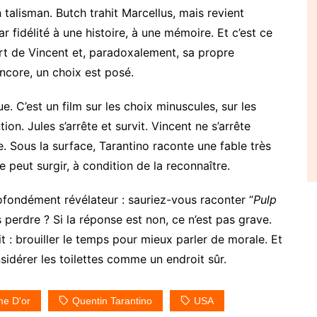
 talisman. Butch trahit Marcellus, mais revient
r fidélité à une histoire, à une mémoire. Et c’est ce
mort de Vincent et, paradoxalement, sa propre
ncore, un choix est posé.
ue. C’est un film sur les choix minuscules, sur les
ion. Jules s’arrête et survit. Vincent ne s’arrête
e. Sous la surface, Tarantino raconte une fable très
e peut surgir, à condition de la reconnaître.
ofondément révélateur : sauriez-vous raconter “
Pulp
 perdre ? Si la réponse est non, ce n’est pas grave.
ait : brouiller le temps pour mieux parler de morale. Et
nsidérer les toilettes comme un endroit sûr.
me D'or
Quentin Tarantino
USA