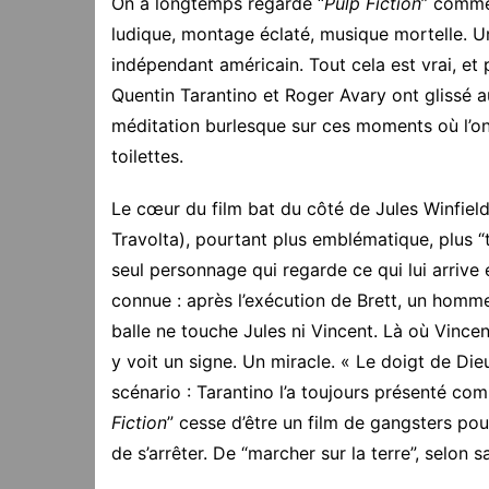
On a longtemps regardé “
Pulp Fiction
” comme 
ludique, montage éclaté, musique mortelle. U
indépendant américain. Tout cela est vrai, et p
Quentin Tarantino et Roger Avary ont glissé au
méditation burlesque sur ces moments où l’o
toilettes.
Le cœur du film bat du côté de Jules Winfiel
Travolta), pourtant plus emblématique, plus “ta
seul personnage qui regarde ce qui lui arrive e
connue : après l’exécution de Brett, un homm
balle ne touche Jules ni Vincent. Là où Vince
y voit un signe. Un miracle. « Le doigt de Die
scénario : Tarantino l’a toujours présenté comm
Fiction
” cesse d’être un film de gangsters pou
de s’arrêter. De “marcher sur la terre”, selon sa