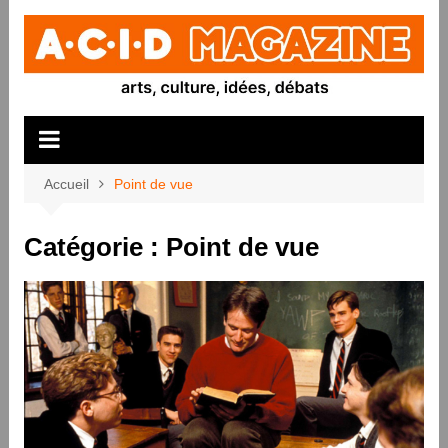
Aller
au
contenu
Accueil
Point de vue
Catégorie :
Point de vue