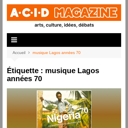
Aller
au
contenu
Accueil
musique Lagos années 70
Étiquette :
musique Lagos
années 70