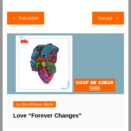
Navigation
Précédent
Suivant
de
l’article
La discothèque idéale
Love “Forever Changes”