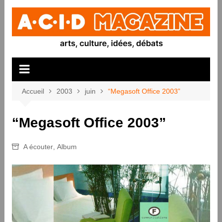
Aller
au
contenu
Accueil
2003
juin
“Megasoft Office 2003”
“Megasoft Office 2003”
A écouter
,
Album