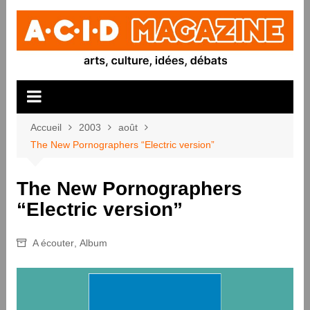
Aller
au
contenu
Accueil
2003
août
The New Pornographers “Electric version”
The New Pornographers
“Electric version”
A écouter
,
Album