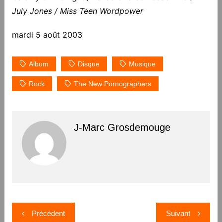
July Jones / Miss Teen Wordpower
mardi 5 août 2003
Album
Disque
Musique
Rock
The New Pornographers
J-Marc Grosdemouge
Navigation
Précédent
Suivant