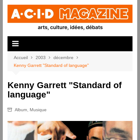
Aller
au
contenu
Accueil
2003
décembre
Kenny Garrett "Standard of language"
Kenny Garrett "Standard of
language"
Album
,
Musique