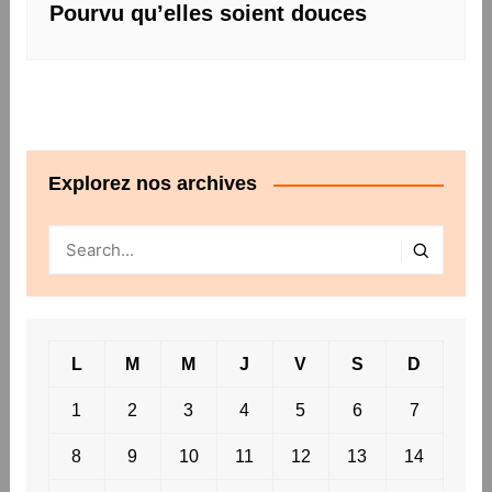
Pourvu qu’elles soient douces
Explorez nos archives
L
M
M
J
V
S
D
1
2
3
4
5
6
7
8
9
10
11
12
13
14