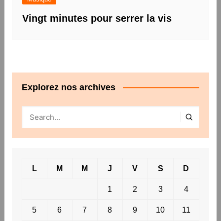
Vingt minutes pour serrer la vis
Explorez nos archives
L
M
M
J
V
S
D
1
2
3
4
5
6
7
8
9
10
11