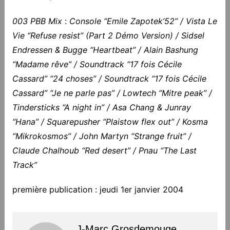
003 PBB Mix
:
Console “Emile Zapotek’52” / Vista Le
Vie “Refuse resist” (Part 2 Démo Version) / Sidsel
Endressen & Bugge “Heartbeat” / Alain Bashung
“Madame rêve” / Soundtrack “17 fois Cécile
Cassard” “24 choses” / Soundtrack “17 fois Cécile
Cassard” “Je ne parle pas” / Lowtech “Mitre peak” /
Tindersticks “A night in” / Asa Chang & Junray
“Hana” / Squarepusher “Plaistow flex out” / Kosma
“Mikrokosmos” / John Martyn “Strange fruit” /
Claude Chalhoub “Red desert” / Pnau “The Last
Track”
première publication : jeudi 1er janvier 2004
J-Marc Grosdemouge