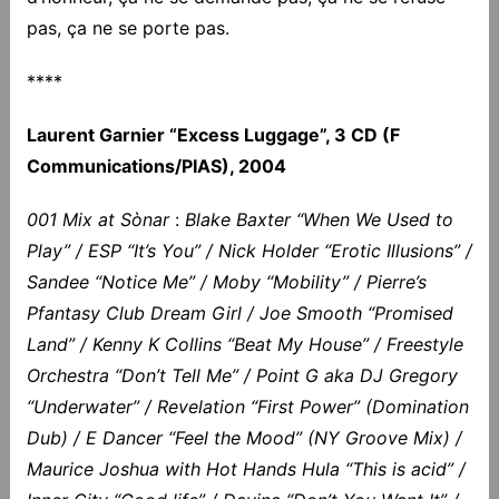
pas, ça ne se porte pas.
****
Laurent Garnier “Excess Luggage”, 3 CD (F
Communications/PIAS), 2004
001 Mix at Sònar
:
Blake Baxter “When We Used to
Play” / ESP “It’s You” / Nick Holder “Erotic Illusions” /
Sandee “Notice Me” / Moby “Mobility” / Pierre’s
Pfantasy Club Dream Girl / Joe Smooth “Promised
Land” / Kenny K Collins “Beat My House” / Freestyle
Orchestra “Don’t Tell Me” / Point G aka DJ Gregory
“Underwater” / Revelation “First Power” (Domination
Dub) / E Dancer “Feel the Mood” (NY Groove Mix) /
Maurice Joshua with Hot Hands Hula “This is acid” /