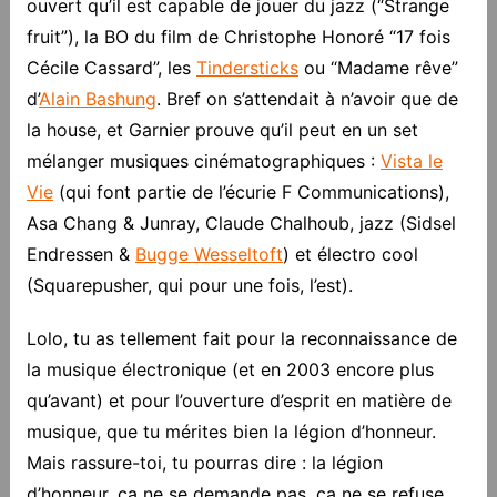
ouvert qu’il est capable de jouer du jazz (“Strange
fruit”), la BO du film de Christophe Honoré “17 fois
Cécile Cassard”, les
Tindersticks
ou “Madame rêve”
d’
Alain Bashung
. Bref on s’attendait à n’avoir que de
la house, et Garnier prouve qu’il peut en un set
mélanger musiques cinématographiques :
Vista le
Vie
(qui font partie de l’écurie F Communications),
Asa Chang & Junray, Claude Chalhoub, jazz (Sidsel
Endressen &
Bugge Wesseltoft
) et électro cool
(Squarepusher, qui pour une fois, l’est).
Lolo, tu as tellement fait pour la reconnaissance de
la musique électronique (et en 2003 encore plus
qu’avant) et pour l’ouverture d’esprit en matière de
musique, que tu mérites bien la légion d’honneur.
Mais rassure-toi, tu pourras dire : la légion
d’honneur, ça ne se demande pas, ça ne se refuse