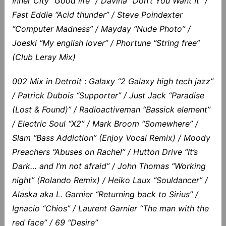
Inner City “Good life” / Davina “Don’t You Want It” /
Fast Eddie “Acid thunder” / Steve Poindexter
“Computer Madness” / Mayday “Nude Photo” /
Joeski “My english lover” / Phortune “String free”
(Club Leray Mix)
002 Mix in Detroit
:
Galaxy “2 Galaxy high tech jazz”
/ Patrick Dubois “Supporter” / Just Jack “Paradise
(Lost & Found)” / Radioactiveman “Bassick element”
/ Electric Soul “X2” / Mark Broom “Somewhere” /
Slam “Bass Addiction” (Enjoy Vocal Remix) / Moody
Preachers “Abuses on Rachel” / Hutton Drive “It’s
Dark… and I’m not afraid” / John Thomas “Working
night” (Rolando Remix) / Heiko Laux “Souldancer” /
Alaska aka L. Garnier “Returning back to Sirius” /
Ignacio “Chios” / Laurent Garnier “The man with the
red face” / 69 “Desire”