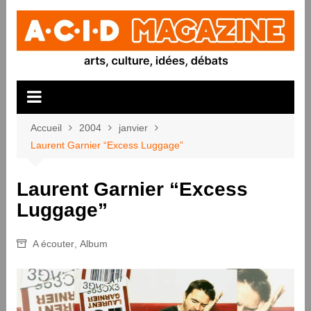
Aller
au
contenu
Accueil
2004
janvier
Laurent Garnier “Excess Luggage”
Laurent Garnier “Excess
Luggage”
A écouter
,
Album