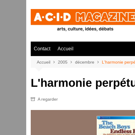
Aller
au
contenu
Contact
Accueil
Accueil
2005
décembre
L'harmonie perpé
L'harmonie perpét
A regarder