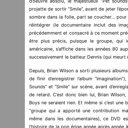
d’oeuvre absolu, le majestueux “Pet sounds”.
projette de sortir “Smile”, avant de jeter l’ép
sombre dans la folie, part se coucher… pour 
réintégrer (le documentaire inclut des im
précédemment et consacré à ce moment préci
être plus précis, puisque le groupe, qui 
américaine, s’affiche dans les années 80 au
successivement le batteur Dennis (qui meurt 
Depuis, Brian Wilson a sorti plusieurs albums
de finir d’enregistrer l’album “Imagination
Sounds” et “Smile” sur scène, avant d’enregis
de retard. C’est donc bien lui, Brian Wilson,
Boys ne seraient rien. Et même si c’est une b
“groupe qui a apporté une contribution maj
même dans les documentaires), ce DVD est 
l’histoire de la pop érige année après année à 