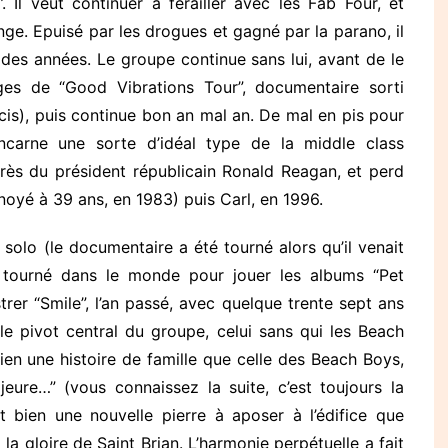
 Il veut continuer à ferailler avec les Fab Four, et
onge. Epuisé par les drogues et gagné par la parano, il
des années. Le groupe continue sans lui, avant de le
ages de “Good Vibrations Tour”, documentaire sorti
s), puis continue bon an mal an. De mal en pis pour
incarne une sorte d’idéal type de la middle class
près du président républicain Ronald Reagan, et perd
noyé à 39 ans, en 1983) puis Carl, en 1996.
 solo (le documentaire a été tourné alors qu’il venait
”), tourné dans le monde pour jouer les albums “Pet
trer “Smile”, l’an passé, avec quelque trente sept ans
 le pivot central du groupe, celui sans qui les Beach
ien une histoire de famille que celle des Beach Boys,
eure…” (vous connaissez la suite, c’est toujours la
bien une nouvelle pierre à aposer à l’édifice que
la gloire de Saint Brian. L’harmonie perpétuelle a fait