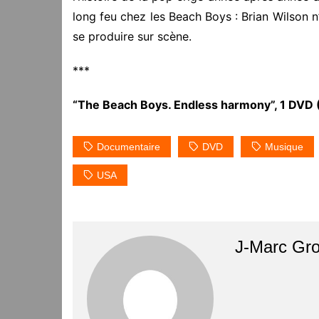
long feu chez les Beach Boys : Brian Wilson n
se produire sur scène.
***
“The Beach Boys. Endless harmony”, 1 DVD (
Documentaire
DVD
Musique
USA
J-Marc Gr