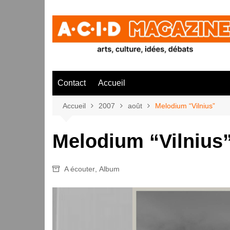
Aller
au
contenu
Contact
Accueil
Accueil
2007
août
Melodium “Vilnius”
Melodium “Vilnius
A écouter
,
Album