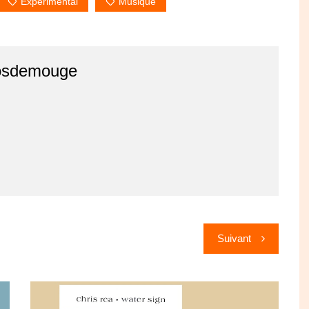
Expérimental
Musique
osdemouge
Suivant