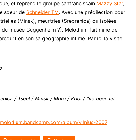
que, et reprend le groupe sanfranciscain
Mazzy Star
,
te soeur de
Schneider TM
. Avec une prédilection pour
trielles (Minsk), meurtries (Srebrenica) ou isolées
nce du musée Guggenheim ?), Melodium fait mine de
arcourt en son sa géographie intime. Par ici la visite.
7
nica / Tseel / Minsk / Muro / Kribi / I’ve been let
//melodium.bandcamp.com/album/vilnius-2007