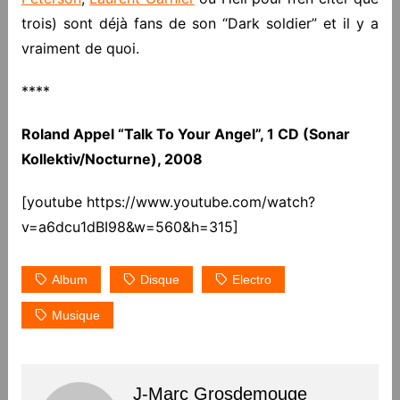
trois) sont déjà fans de son “Dark soldier” et il y a
vraiment de quoi.
****
Roland Appel “Talk To Your Angel”, 1 CD (Sonar
Kollektiv/Nocturne), 2008
[youtube https://www.youtube.com/watch?
v=a6dcu1dBI98&w=560&h=315]
Album
Disque
Electro
Musique
J-Marc Grosdemouge