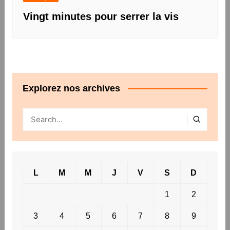
Vingt minutes pour serrer la vis
Explorez nos archives
L
M
M
J
V
S
D
1
2
3
4
5
6
7
8
9