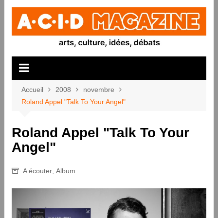
Aller
au
contenu
Accueil
2008
novembre
Roland Appel "Talk To Your Angel"
Roland Appel "Talk To Your
Angel"
A écouter
,
Album