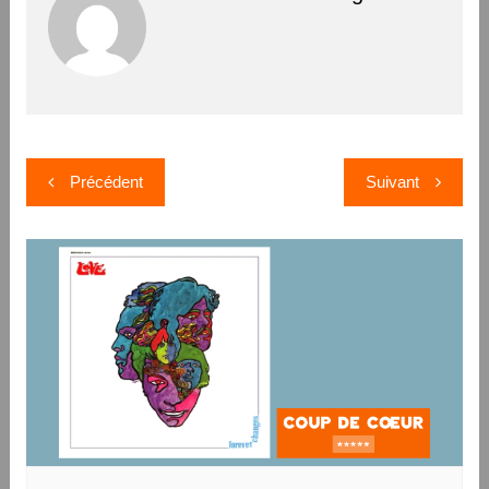
Navigation
Précédent
Suivant
de
l’article