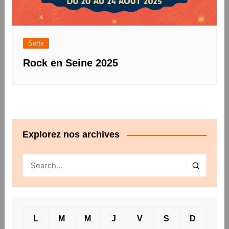
Sortir
Rock en Seine 2025
Explorez nos archives
L
M
M
J
V
S
D