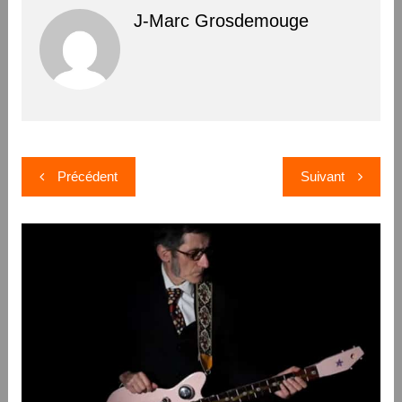
J-Marc Grosdemouge
Navigation
Précédent
Suivant
de
l’article