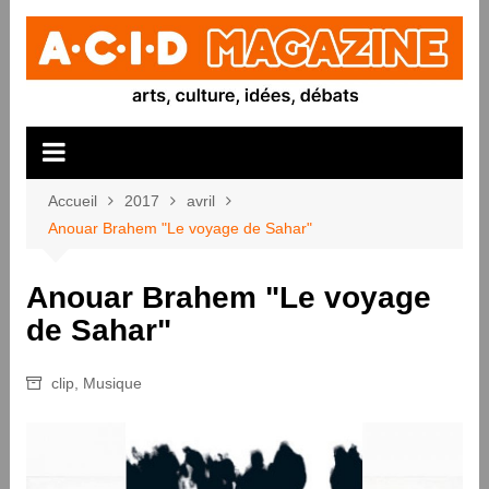
Aller
au
contenu
Accueil
2017
avril
Anouar Brahem "Le voyage de Sahar"
Anouar Brahem "Le voyage
de Sahar"
clip
,
Musique