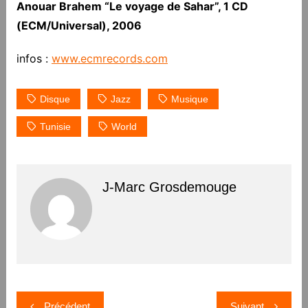
Anouar Brahem “Le voyage de Sahar”, 1 CD
(ECM/Universal), 2006
infos :
www.ecmrecords.com
Disque
Jazz
Musique
Tunisie
World
J-Marc Grosdemouge
Navigation
Précédent
Suivant