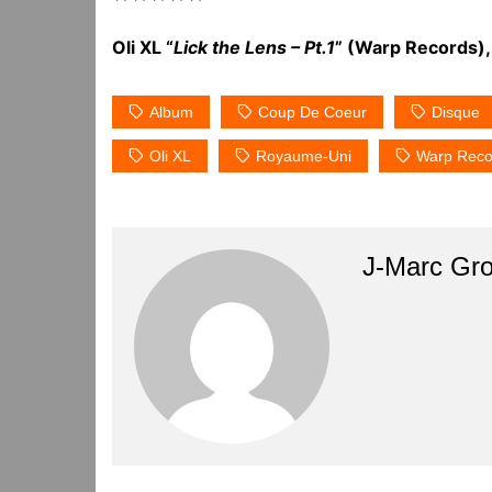
Oli XL “
Lick the Lens – Pt.1
” (Warp Records)
Album
Coup De Coeur
Disque
Oli XL
Royaume-Uni
Warp Reco
J-Marc Gr