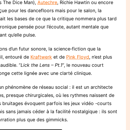
ias The Dice Man),
Autechre
, Richie Hawtin ou encore
çue pour les dancefloors mais pour le salon, la
ait les bases de ce que la critique nommera plus tard
ctronique pensée pour l’écoute, autant mentale que
nt qu’elle pulse.
ns d’un futur sonore, la science‑fiction que la
il, entouré de
Kraftwerk
et de
Pink Floyd
, n’est plus
audible. “
Lick the Lens – Pt.1
“, le nouveau court
onge cette lignée avec une clarté clinique.
 un phénomène de réseau social : il est un architecte
es, presque chirurgicales, où les rythmes naissent de
es bruitages évoquent parfois les jeux vidéo -courts
 sans jamais céder à la facilité nostalgique : ils sont
rration plus que des gimmicks.