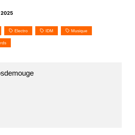
, 2025
Electro
IDM
Musique
rds
osdemouge