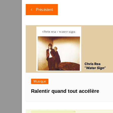
Navigation
Précédent
de
l’article
Musique
Ralentir quand tout accélère