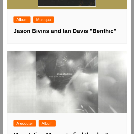
Album
Musique
Jason Bivins and Ian Davis "Benthic"
A écouter
Album