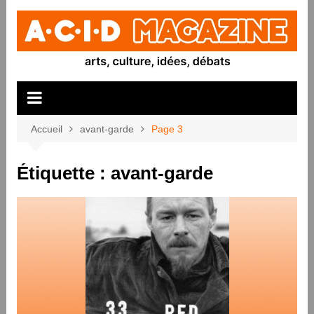
Aller
au
contenu
Accueil
avant-garde
Page 3
Étiquette :
avant-garde