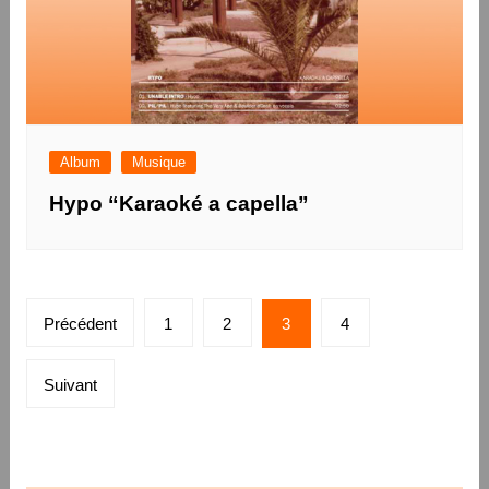
Album
Musique
Hypo “Karaoké a capella”
Pagination
Précédent
1
2
3
4
des
publications
Suivant