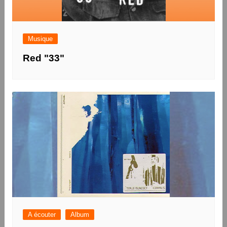
Musique
Red "33"
A écouter
Album