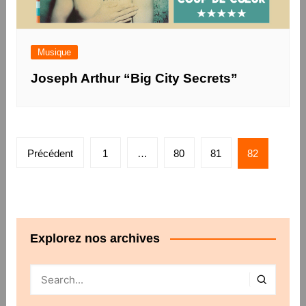
Musique
Joseph Arthur “Big City Secrets”
Pagination
Précédent
1
…
80
81
82
des
publications
Explorez nos archives