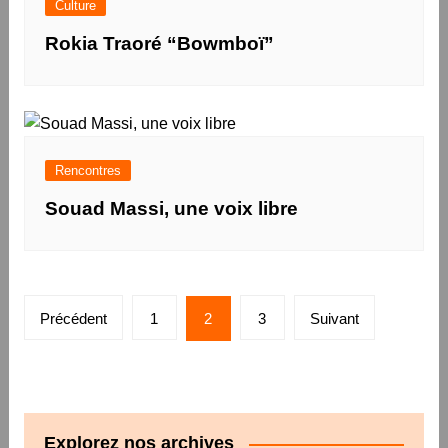
Culture
Rokia Traoré “Bowmboï”
Rencontres
Souad Massi, une voix libre
Pagination
Précédent
1
2
3
Suivant
des
publications
Explorez nos archives