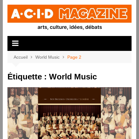
Aller
au
contenu
Accueil
World Music
Page 2
Étiquette :
World Music