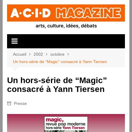
Aller
au
contenu
Accueil
2002
octobre
Un hors-série de “Magic” consacré à Yann Tiersen
Un hors-série de “Magic”
consacré à Yann Tiersen
Presse