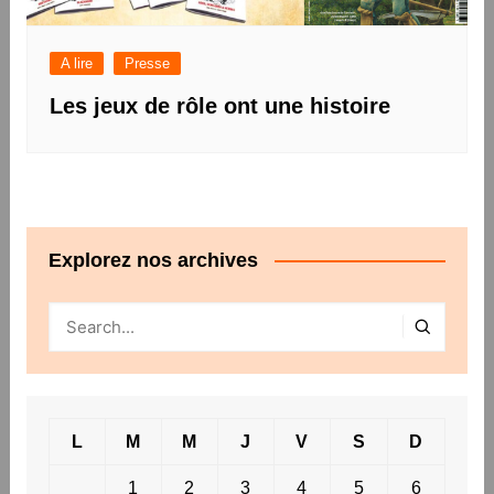
A lire
Presse
Les jeux de rôle ont une histoire
Explorez nos archives
L
M
M
J
V
S
D
1
2
3
4
5
6