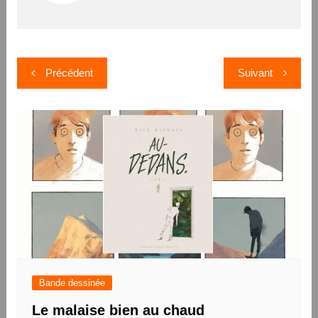
Navigation
Précédent
Suivant
de
l’article
Bande dessinée
Le malaise bien au chaud