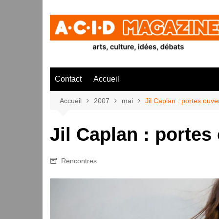
Aller
au
contenu
Contact
Accueil
Accueil
2007
mai
Jil Caplan : portes ouve
Jil Caplan : portes
Rencontres