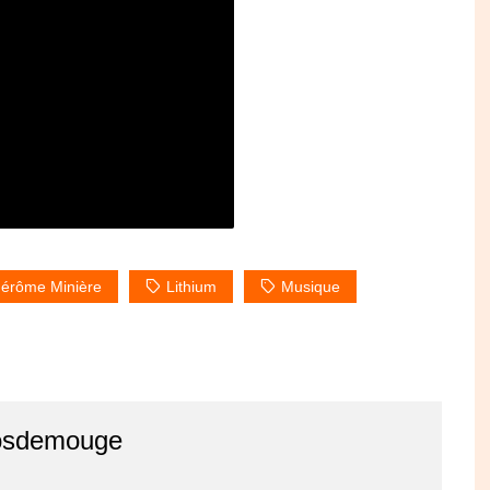
Jérôme Minière
Lithium
Musique
osdemouge