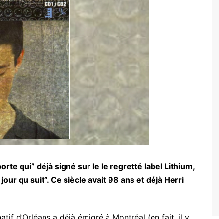
e qui” déjà signé sur le le regretté label Lithium,
 jour qu suit”. Ce siècle avait 98 ans et déjà Herri
tif d’Orléans a déjà émigré à Montréal (en fait, il y