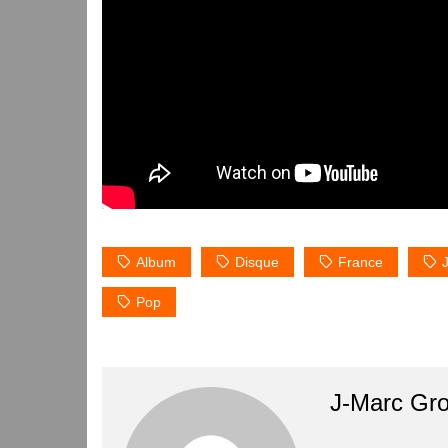
Album
Disque
France
Pop
J-Marc Gr