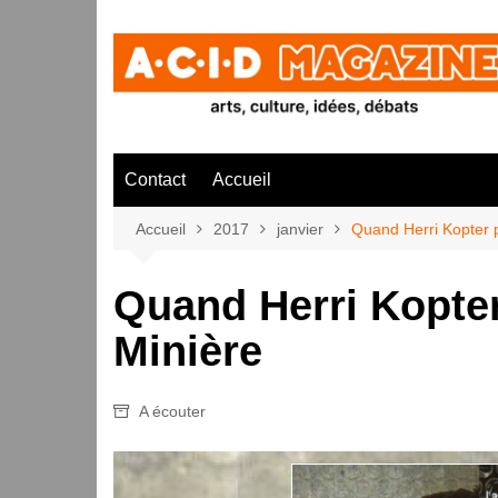
Aller
au
contenu
Contact
Accueil
Accueil
2017
janvier
Quand Herri Kopter 
Quand Herri Kopte
Minière
A écouter