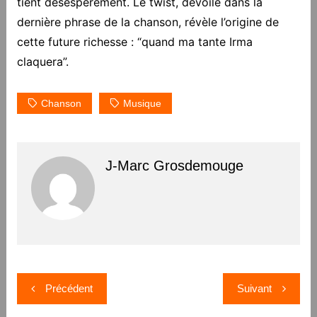
tient désespérément. Le twist, dévoilé dans la
dernière phrase de la chanson, révèle l’origine de
cette future richesse : “quand ma tante Irma
claquera”.
Chanson
Musique
J-Marc Grosdemouge
Navigation
Précédent
Suivant
de