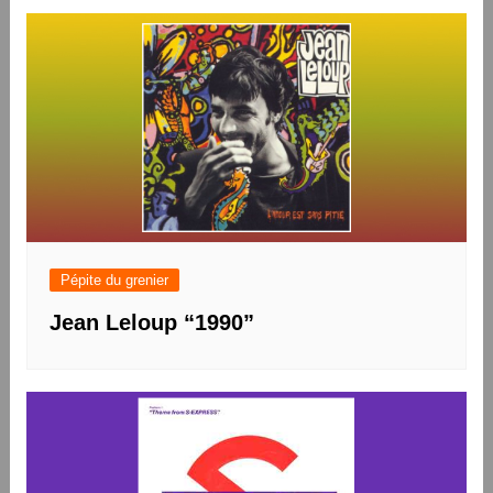
l’article
Pépite du grenier
Jean Leloup “1990”