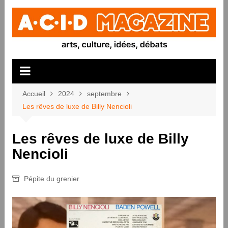
Aller
au
contenu
Accueil
2024
septembre
Les rêves de luxe de Billy Nencioli
Les rêves de luxe de Billy
Nencioli
Pépite du grenier