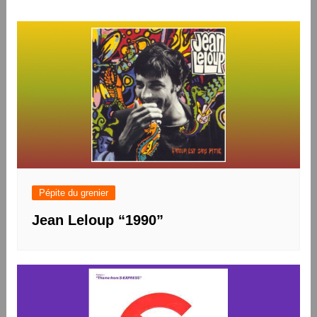
de
l’article
Pépite du grenier
Jean Leloup “1990”