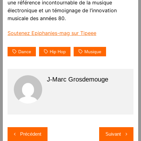
une référence incontournable de la musique
électronique et un témoignage de l’innovation
musicale des années 80.
Soutenez Epiphanies-mag sur Tipeee
Dance
Hip Hop
Musique
J-Marc Grosdemouge
Navigation
Précédent
Suivant