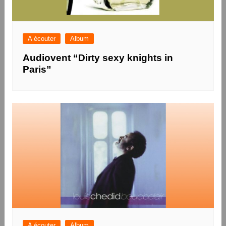
A écouter
Album
Audiovent “Dirty sexy knights in
Paris”
A écouter
Album