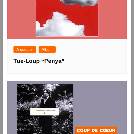
A écouter
Album
Tue-Loup “Penya”