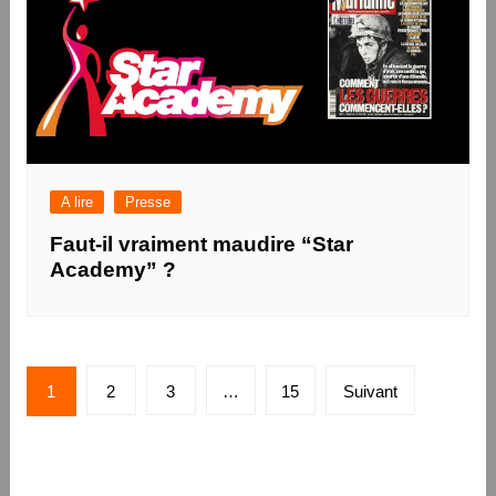
A lire
Presse
Faut-il vraiment maudire “Star
Academy” ?
Pagination
1
2
3
…
15
Suivant
des
publications